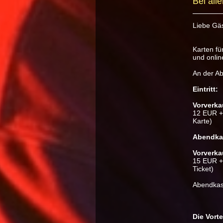
Bei all
Liebe Gä
Karten fü
und online
An der Ab
Eintritt:
Vorverka
12 EUR +
Karte)
Abendka
Vorverka
15 EUR +
Ticket)
Abendkas
Die Vort