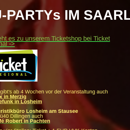
Ü-PARTYs IM SAAR
eht es zu unserem Ticketshop bei Ticket
nal ->
 gibt's ab 4 Wochen vor der Veranstaltung auch
x in Merzig
efunk in Losheim
ristikbüro Losheim am Stausee
 ü40 Dillingen auch
fé Robert in Pachten