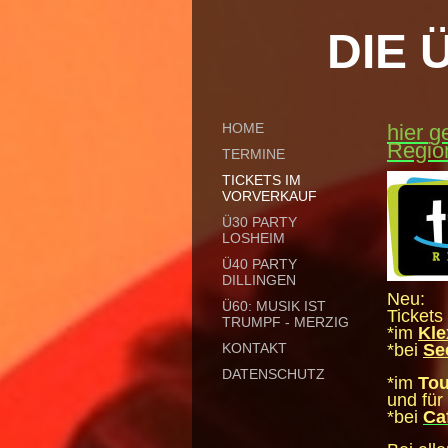
DIE 
HOME
hier g
Regio
TERMINE
TICKETS IM
VORVERKAUF
Ü30 PARTY
LOSHEIM
Ü40 PARTY
DILLINGEN
Neu:
Ü60: MUSIK IST
Tickets
TRUMPF - MERZIG
*im
Kle
KONTAKT
*bei
Se
DATENSCHUTZ
*im
Tou
und für
*bei
Ca