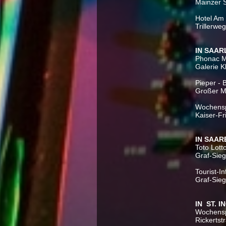
Mainzer 
Hotel Am T
Trillerwe
IN SAAR
Phonac M
Galerie K
Pieper -
Großer Ma
Wochensp
Kaiser-Fr
IN SAA
Toto Lott
Graf-Sieg
Tourist-I
Graf-Sieg
IN ST. 
Wochenspi
Rickertst