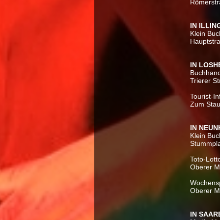
Römerstr
IN ILLI
Klein Buc
Hauptstra
IN LOSH
Buchhand
Trierer 
Tourist-I
Zum Stau
IN NEUN
Klein Bu
Stummpla
Toto-Lott
Oberer M
Wochensp
Oberer M
IN SAA