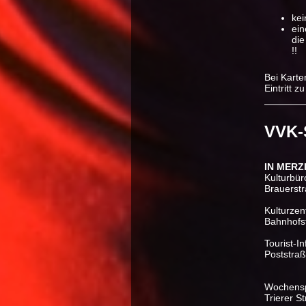
kei
ein
die
!!
Bei Karte
Eintritt z
VVK-
IN MERZ
Kulturbür
Brauerst
Kulturzen
Bahnhofs
Tourist-I
Poststra
Wochensp
Trierer S