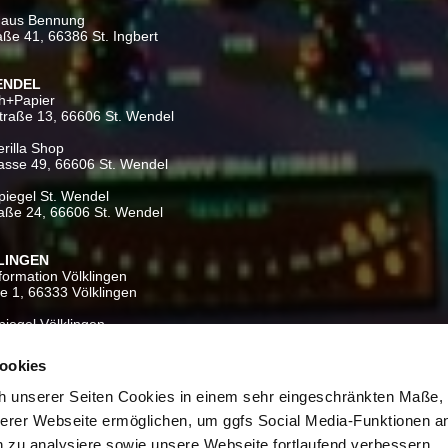
haus Bennung
aße 41, 66386 St. Ingbert
WENDEL
ch+Papier
traße 13, 66606 St. Wendel
rilla Shop
asse 49, 66606 St. Wendel
iegel St. Wendel
raße 24, 66606 St. Wendel
LINGEN
nformation Völklingen
e 1, 66333 Völklingen
iegel Völklingen
e 11-17, 66333 Völklingen
Cookies
ERN
tte Wadern
h unserer Seiten Cookies in einem sehr eingeschränkten Maße,
irche 3, 66687 Wadern
erer Webseite ermöglichen, um ggfs Social Media-Funktionen a
BRÜCKEN
 zu analysiere sowie unsere Webseite fortlaufend verbessern.