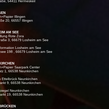
aße, 54411 Hermeskeil
NGEN
h+Papier Illingen
ße 20, 66557 Illingen
EIM AM SEE
lung Rote Zora
Straße 3, 66679 Losheim am See
nformation Losheim am See
see 198 , 66679 Losheim am See
KIRCHEN
ch+Papier Saarpark Center
tz 1, 66538 Neunkirchen
o Ettelbrück Neunkirchen
arkt 9, 66538 Neunkirchen
iegel Neunkirchen
arkt 19, 66538 Neunkirchen
RBRÜCKEN