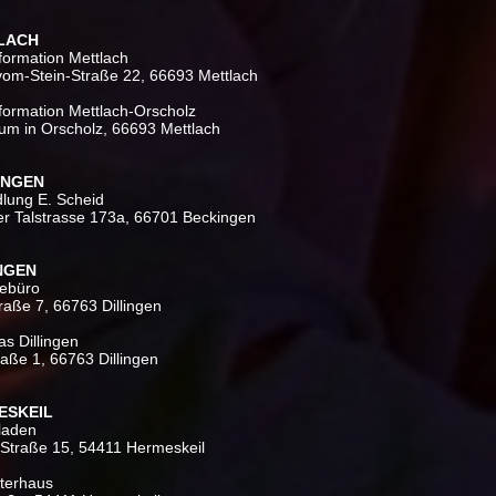
TLACH
nformation Mettlach
vom-Stein-Straße 22, 66693 Mettlach
nformation Mettlach-Orscholz
ium in Orscholz, 66693 Mettlach
INGEN
lung E. Scheid
er Talstrasse 173a, 66701 Beckingen
INGEN
sebüro
raße 7, 66763 Dillingen
s Dillingen
aße 1, 66763 Dillingen
ESKEIL
laden
-Straße 15, 54411 Hermeskeil
lterhaus