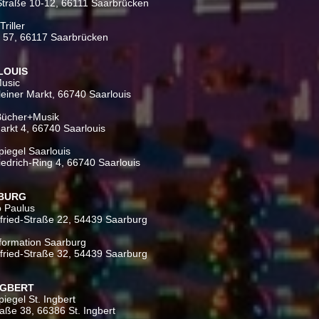
Straße 10-12, 66111 Saarbrücken
riller
g 57, 66117 Saarbrücken
LOUIS
usic
leiner Markt, 66740 Saarlouis
 Bücher+Musik
rkt 4, 66740 Saarlouis
iegel Saarlouis
iedrich-Ring 4, 66740 Saarlouis
RBURG
o Paulus
fried-Straße 22, 54439 Saarburg
nformation Saarburg
fried-Straße 32, 54439 Saarburg
INGBERT
egel St. Ingbert
raße 38, 66386 St. Ingbert