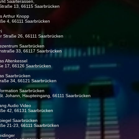
rkt Saarterassen,
-Straße 13, 66115 Saarbrücken
s Arthur Knopp
aße 4, 66111 Saarbrücken
i
r Straße 26, 66111 Saarbrücken
ezentrum Saarbrücken
nstraße 33, 66117 Saarbrücken
s Altenkessel
aße 17, 66126 Saarbrücken
as Saarbrücken
traße 34, 66121 Saarbrücken
nformation Saarbrücken
St. Johann, Haupteingang, 66111 Saarbrücken
ang Audio Video
aße 42, 66131 Saarbrücken
iegel Saarbrücken
raße 21-23, 66111 Saarbrücken
eidinger