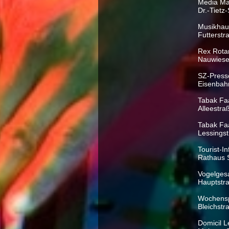
Media Ma
Dr.-Tietz
Musikhau
Futterstr
Rex Rotar
Nauwiese
SZ-Press
Eisenbah
Tabak Faa
Alleestr
Tabak Fa
Lessings
Tourist-I
Rathaus 
Vogelges
Hauptstr
Wochensp
Bleichst
Domicil L