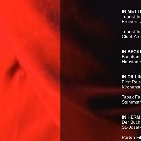
IN MET
Tourist-I
Freiherr-
Tourist-I
Cloef-Atr
IN BECK
Buchhand
Haustadt
IN DILL
First Rei
Kirchenst
Tabak Faa
Stummstr
IN HERM
Der Buch
St.-Josef
Porten Fi