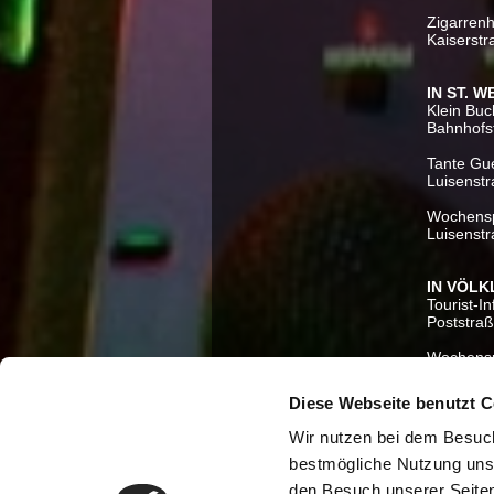
Zigarren
Kaiserstr
IN ST. 
Klein Bu
Bahnhofs
Tante Gue
Luisenstr
Wochensp
Luisenst
IN VÖLK
Tourist-I
Poststraß
Wochensp
Poststraß
Diese Webseite benutzt 
IN WAD
Bücherhü
Wir nutzen bei dem Besuc
An der K
bestmögliche Nutzung uns
IN ZWEI
den Besuch unserer Seiten